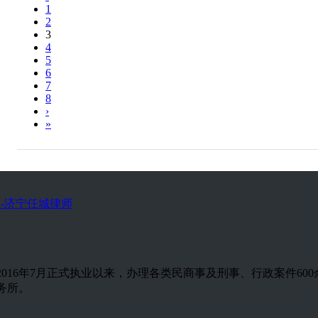
1
2
3
4
5
6
7
8
›
»
-济宁任城律师
，自2016年7月正式执业以来，办理各类民商事及刑事、行政案件
事务所。