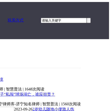
联系方式
境
 智慧普法 | 1648次阅读
子“私闯”球场溺亡，谁应担责？
律师库-济宁知名律师 | 智慧普法 | 1560次阅读
2023-09-26
2岁幼儿随地小便致人伤