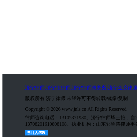
济宁律师-济宁市律师-济宁律师事务所-济宁金乡律师
版权所有 济宁律师 未经许可不得转载/镜像/复制
Copyright © 2026 www.jnls.cn All Rights Reserved
律师咨询电话：13105371980。济宁律师毕士艳
13708201610808108。执业机构：山东郭鲁涛律师