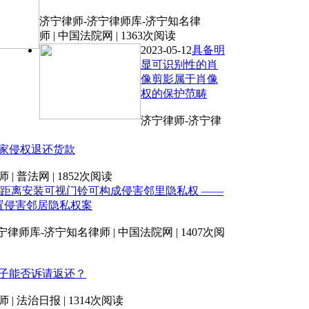
济宁律师-济宁律师库-济宁知名律
师 | 中国法院网 | 1363次阅读
2023-05-12
具备明
显可识别性的肖
像剪影属于肖像
权的保护范畴
济宁律师-济宁律
家侵权退还货款
 普法网 | 1852次阅读
距离安装可视门铃可构成侵害邻里隐私权 ——
置侵害邻居隐私权案
律师库-济宁知名律师 | 中国法院网 | 1407次阅
子能否诉请返还？
 法治日报 | 1314次阅读