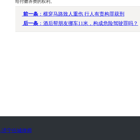
给付赡养费的权利。
前一条
：横穿马路致人重伤 行人有责构罪获刑
后一条
：酒后帮朋友挪车11米，构成危险驾驶罪吗？
-济宁任城律师