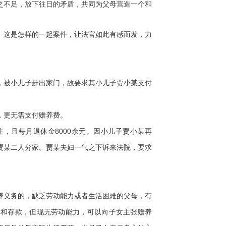
之不足，放下往日的矛盾，共同为父母营造一个和
这是怎样的一起案件，让法官如此有感而发，力
被小儿子赶出家门，故要求其小儿子贾小某支付
更无需支付赡养费。
且每月退休金8000余元。因小儿子贾小某再
贾某二人分家。贾某夫妇一气之下诉来法院，要求
义务的，缺乏劳动能力或者生活困难的父母，有
金和存款，但现无劳动能力，可以向子女主张赡养