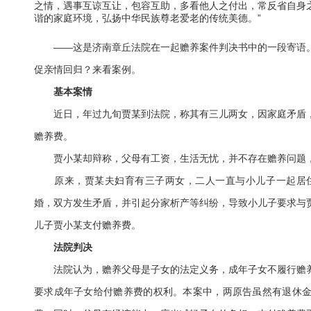
之情，遇事互谅互让，包容互助，多看他人之付出，常反省自身
谐的家庭环境，弘扬中华民族尊老爱老的传统美德。”
——这是济南章丘法院在一起赡养案件判决书中的一段寄语。
促亲情回归？来看案例。
基本案情
近日，年过九旬贾某到法院，称其有三儿两女，因家庭矛盾，
赡养费。
贾小某却辩称，父母有工资，生活无忧，并不存在赡养问题，
原来，贾某夫妇育有三子两女，二人一直与小儿子一起居住，
婚，双方发生矛盾，并引起分家析产等纠纷，导致小儿子要求与
儿子贾小某支付赡养费。
法院判决
法院认为，赡养父母是子女的法定义务，成年子女不履行赡养
要求成年子女给付赡养费的权利。本案中，两原告虽然有退休