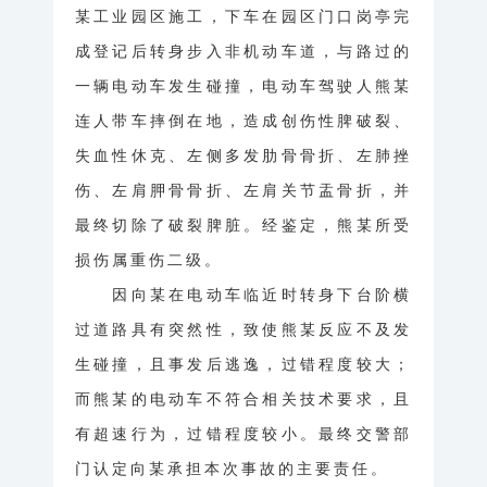
某工业园区施工，下车在园区门口岗亭完
成登记后转身步入非机动车道，与路过的
一辆电动车发生碰撞，电动车驾驶人熊某
连人带车摔倒在地，造成创伤性脾破裂、
失血性休克、左侧多发肋骨骨折、左肺挫
伤、左肩胛骨骨折、左肩关节盂骨折，并
最终切除了破裂脾脏。经鉴定，熊某所受
损伤属重伤二级。
因向某在电动车临近时转身下台阶横
过道路具有突然性，致使熊某反应不及发
生碰撞，且事发后逃逸，过错程度较大；
而熊某的电动车不符合相关技术要求，且
有超速行为，过错程度较小。最终交警部
门认定向某承担本次事故的主要责任。