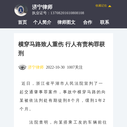
收藏记住
济宁律师
执业证号：13708201610808108
首页
个人简介
律师图文
合作
联系
横穿马路致人重伤 行人有责构罪获
刑
济宁律师
2022-10-30 1007关注
近日，浙江省平湖市人民法院宣判了一
起交通肇事罪案件，事故中横穿马路的向
某被依法判处有期徒刑8个月，缓刑1年2
个月。
法院查明，向某搭乘工友的车辆前往