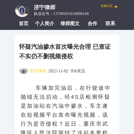
收藏记住
济宁律师
执业证号：13708201610808108
首页
个人简介
律师图文
合作
联系
怀疑汽油掺水首次曝光合理 已查证
不实仍不删视频侵权
济宁律师
2022-11-02 956关注
车辆加完油后，在行驶途中
抛锚无法启动，经4S店检测怀疑
是加油站在汽油中掺水，车主遂
在短视频平台发布曝光视频，该
行为是否侵权？近日，重庆市武
隆区人民法院审结了这起名誉权