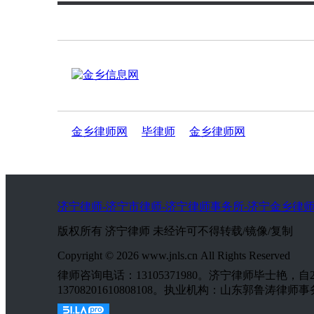
金乡律师网
毕律师
金乡律师网
济宁律师-济宁市律师-济宁律师事务所-济宁金乡律师
版权所有 济宁律师 未经许可不得转载/镜像/复制
Copyright © 2026 www.jnls.cn All Rights Reserved
律师咨询电话：13105371980。济宁律师毕士艳
13708201610808108。执业机构：山东郭鲁涛律师