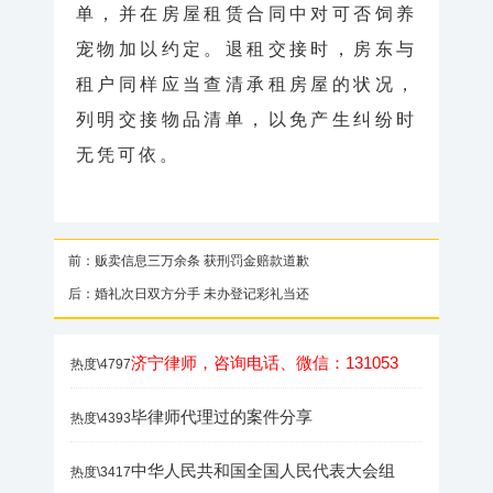
单，并在房屋租赁合同中对可否饲养
宠物加以约定。退租交接时，房东与
租户同样应当查清承租房屋的状况，
列明交接物品清单，以免产生纠纷时
无凭可依。
前：贩卖信息三万余条 获刑罚金赔款道歉
后：婚礼次日双方分手 未办登记彩礼当还
济宁律师，咨询电话、微信：131053
热度\4797
毕律师代理过的案件分享
热度\4393
中华人民共和国全国人民代表大会组
热度\3417