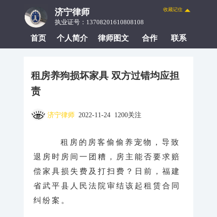
收藏记住
济宁律师
执业证号：13708201610808108
首页
个人简介
律师图文
合作
联系
租房养狗损坏家具 双方过错均应担
责
济宁律师
2022-11-24 1200关注
租房的房客偷偷养宠物，导致
退房时房间一团糟，房主能否要求赔
偿家具损失费及打扫费？日前，福建
省武平县人民法院审结该起租赁合同
纠纷案。