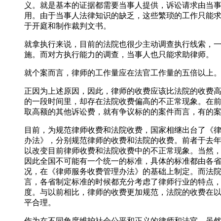
义。就是基本的证据都需要当事人提供，诉讼请求由当
用。由于当事人法律知识的缺乏，这些繁琐的工作只能
于开庭和制作裁判文书。
就拿执行来说，目前的法院也很少主动调查执行线索，
施。而对方执行能力的调查，当事人也只能求助律师。
就个案而言，律师的工作量应在法官工作量的五倍以上
正因为上述原因，因此，律师的收费应该比法院的收费
的一段时间里，却存在法院收费偏高的不正常现象。在
取高额的其他诉讼费，就有争议标的的案件而言，有的案
目前，为规范律师收费和法院收费，国家相继出台了《
办法》，分别规范律师的收费和法院的收费。前者于去年1
以改变目前律师收费和法院收费中的不正常现象。当然
因此全国不可能有一个统一的标准，具体的标准都由各
况，在《律师服务收费管理办法》的基础上制定。而法
言，各省制定标准的时候都充分考虑了律师行业的特点
度。与以前相比，律师的收费更加规范，法院的收费在
平合理。
作为在不同角度维护社会公平和正义的律师和法官，虽